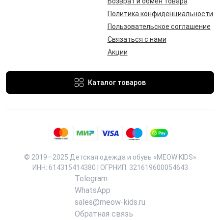
Возврат и обмен товара
Политика конфиденциальности
Пользовательское соглашение
Связаться с нами
Акции
Каталог товаров
© 2019—2025 Детская одежда и обувь «MEOW KIDS»
ИНН: 614315414380 | ОГРНИП: 321619600054643
Telegram
WhatsApp
sales@meow-kids.ru
Обратная связь