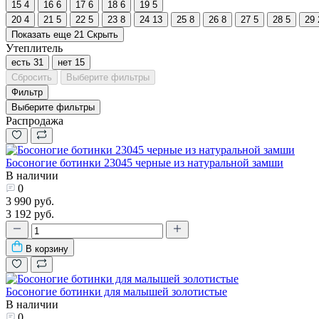
15
4
16
6
17
6
18
6
19
5
20
4
21
5
22
5
23
8
24
13
25
8
26
8
27
5
28
5
29
Показать еще 21
Скрыть
Утеплитель
есть
31
нет
15
Сбросить
Выберите фильтры
Фильтр
Выберите фильтры
Распродажа
Босоногие ботинки 23045 черные из натуральной замши
В наличии
0
3 990 руб.
3 192 руб.
В корзину
Босоногие ботинки для малышей золотистые
В наличии
0