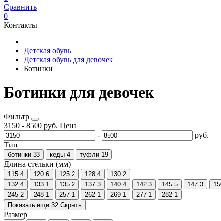
Сравнить
0
Контакты
Детская обувь
Детская обувь для девочек
Ботинки
Ботинки для девочек
Фильтр
3150
-
8500
руб.
Цена
-
руб.
Тип
ботинки
33
кеды
4
туфли
19
Длина стельки (мм)
115
4
120
6
125
2
128
4
130
2
132
4
133
1
135
2
137
3
140
4
142
3
145
5
147
3
15
245
2
248
1
257
1
262
1
269
1
277
1
282
1
Показать еще 32
Скрыть
Размер