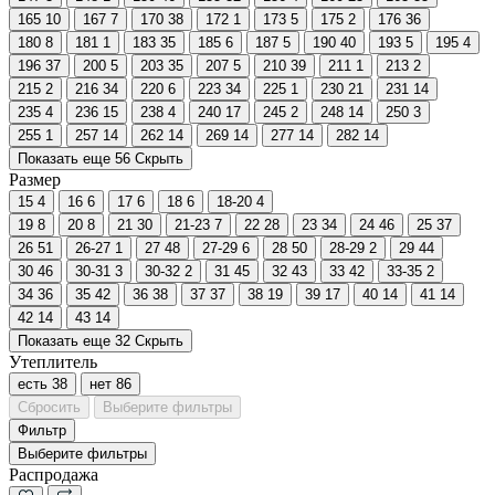
165
10
167
7
170
38
172
1
173
5
175
2
176
36
180
8
181
1
183
35
185
6
187
5
190
40
193
5
195
4
196
37
200
5
203
35
207
5
210
39
211
1
213
2
215
2
216
34
220
6
223
34
225
1
230
21
231
14
235
4
236
15
238
4
240
17
245
2
248
14
250
3
255
1
257
14
262
14
269
14
277
14
282
14
Показать еще 56
Скрыть
Размер
15
4
16
6
17
6
18
6
18-20
4
19
8
20
8
21
30
21-23
7
22
28
23
34
24
46
25
37
26
51
26-27
1
27
48
27-29
6
28
50
28-29
2
29
44
30
46
30-31
3
30-32
2
31
45
32
43
33
42
33-35
2
34
36
35
42
36
38
37
37
38
19
39
17
40
14
41
14
42
14
43
14
Показать еще 32
Скрыть
Утеплитель
есть
38
нет
86
Сбросить
Выберите фильтры
Фильтр
Выберите фильтры
Распродажа