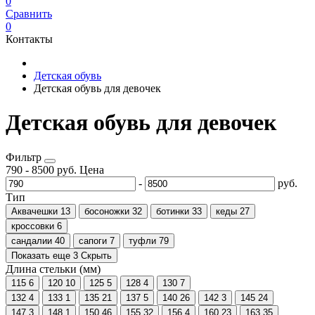
0
Сравнить
0
Контакты
Детская обувь
Детская обувь для девочек
Детская обувь для девочек
Фильтр
790
-
8500
руб.
Цена
-
руб.
Тип
Аквачешки
13
босоножки
32
ботинки
33
кеды
27
кроссовки
6
сандалии
40
сапоги
7
туфли
79
Показать еще 3
Скрыть
Длина стельки (мм)
115
6
120
10
125
5
128
4
130
7
132
4
133
1
135
21
137
5
140
26
142
3
145
24
147
3
148
1
150
46
155
32
156
4
160
23
163
35