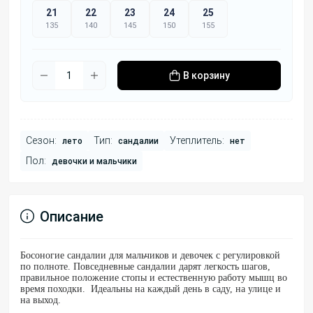
21
22
23
24
25
135
140
145
150
155
В корзину
Сезон:
Тип:
Утеплитель:
лето
сандалии
нет
Пол:
девочки и мальчики
Описание
Босоногие сандалии для мальчиков и девочек с регулировкой
по полноте. Повседневные сандалии дарят легкость шагов,
правильное положение стопы и естественную работу мышц во
время походки. Идеальны на каждый день в саду, на улице и
на выход.