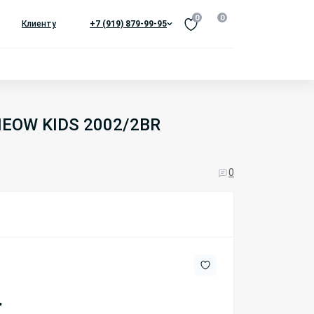
0
0
Клиенту
+7 (919) 879-99-95
MEOW KIDS 2002/2BR
0
.