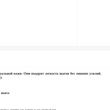
ральной кожи. Они подарят легкость шагов без лишних усилий.
у.
 шага:
топы, ничто не давит и не сковывает.