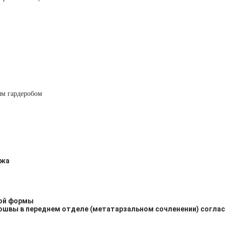
ым гардеробом
ожа
кой формы
ошвы в переднем отделе (метатарзальном сочленении) согла