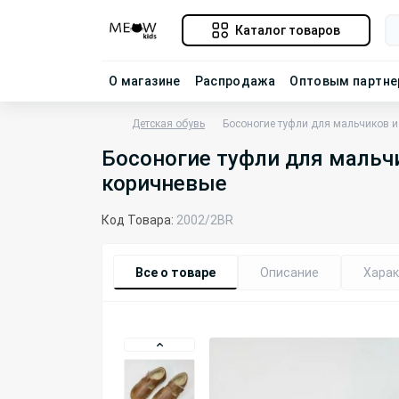
Каталог товаров
О магазине
Распродажа
Оптовым партн
Детская обувь
Босоногие туфли для мальчиков и
Босоногие туфли для мальч
коричневые
Код Товара:
2002/2BR
Все о товаре
Описание
Харак