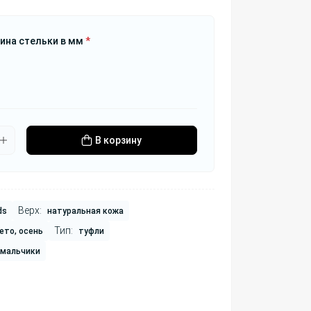
ина стельки в мм
*
В корзину
Верх:
ds
натуральная кожа
Тип:
ето, осень
туфли
 мальчики