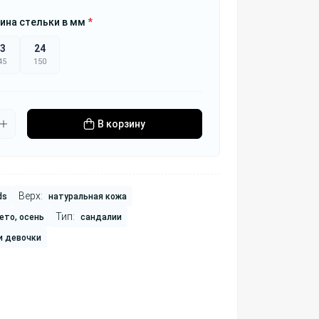
ина стельки в мм
*
3
24
45
150
В корзину
Верх:
ds
натуральная кожа
Тип:
ето, осень
сандалии
и девочки