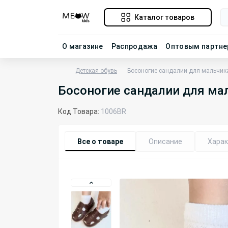
Каталог товаров
О магазине
Распродажа
Оптовым партн
Детская обувь
Босоногие сандалии для мальчик
Босоногие сандалии для ма
Код Товара:
1006BR
Все о товаре
Описание
Харак