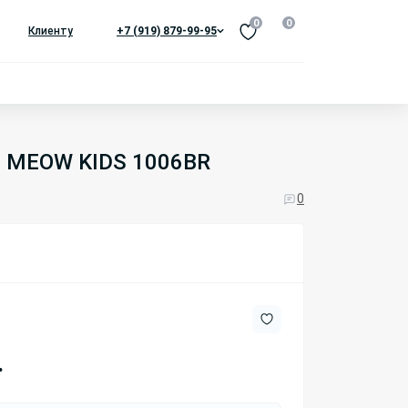
0
0
Клиенту
+7 (919) 879-99-95
и MEOW KIDS 1006BR
0
.