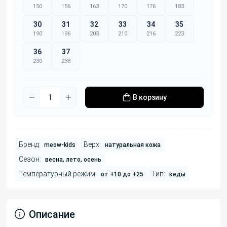
150
156
163
170
176
183
30
31
32
33
34
35
190
196
203
210
216
223
36
37
230
238
В корзину
Бренд:
Верх:
meow-kids
натуральная кожа
Сезон:
весна, лето, осень
Температурный режим:
Тип:
от +10 до +25
кеды
Описание