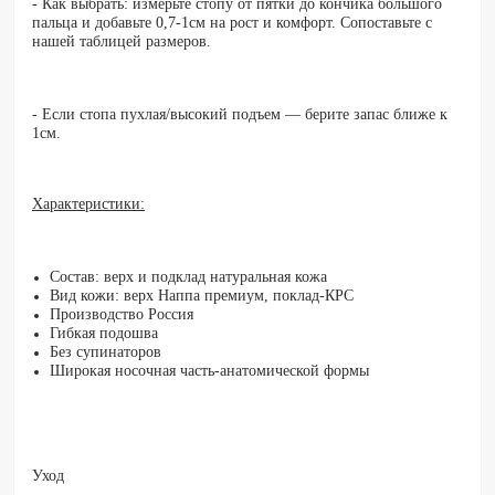
- Как выбрать: измерьте стопу от пятки до кончика большого
пальца и добавьте 0,7-1см на рост и комфорт. Сопоставьте с
нашей таблицей размеров.
- Если стопа пухлая/высокий подъем — берите запас ближе к
1см.
Характеристики:
Состав: верх и подклад натуральная кожа
Вид кожи: верх Наппа премиум, поклад-КРС
Производство Россия
Гибкая подошва
Без супинаторов
Широкая носочная часть-анатомической формы
Уход