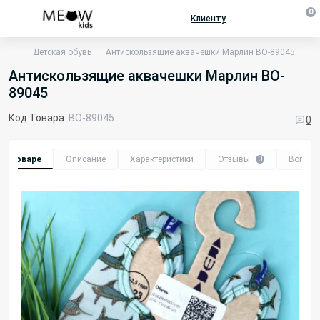
0
Клиенту
Детская обувь
Антискользящие аквачешки Марлин BO-89045
Антискользящие аквачешки Марлин BO-
89045
Код Товара:
BO-89045
0
 о товаре
Описание
Характеристики
Отзывы
Вопрос
0