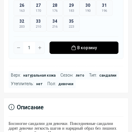
26
27
28
29
30
31
163
170
176
183
190
196
32
33
34
35
203
210
216
223
В корзину
Верх:
Сезон:
Тип:
натуральная кожа
лето
сандалии
Утеплитель:
Пол:
нет
девочки
Описание
Босоногие сандалии для девочки. Повседневные сандалии
дарят девочке легкость шагов и нарядный образ без лишних