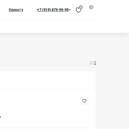
0
0
Клиенту
+7 (919) 879-99-95
2
.