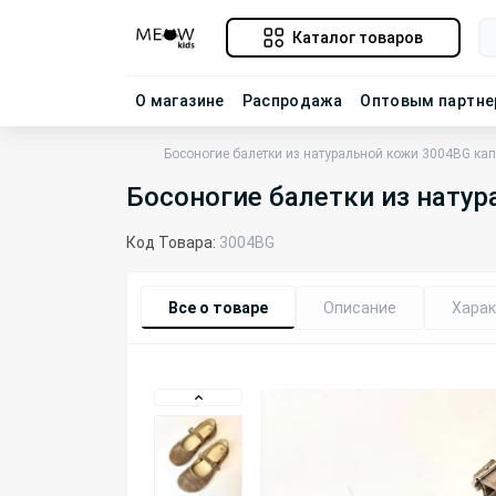
Каталог товаров
О магазине
Распродажа
Оптовым партн
Босоногие балетки из натуральной кожи 3004BG ка
Босоногие балетки из нату
Код Товара:
3004BG
Все о товаре
Описание
Харак