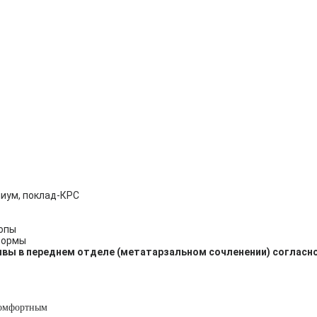
миум, поклад-КРС
топы
формы
вы в переднем отделе (метатарзальном сочленении) согласн
комфортным