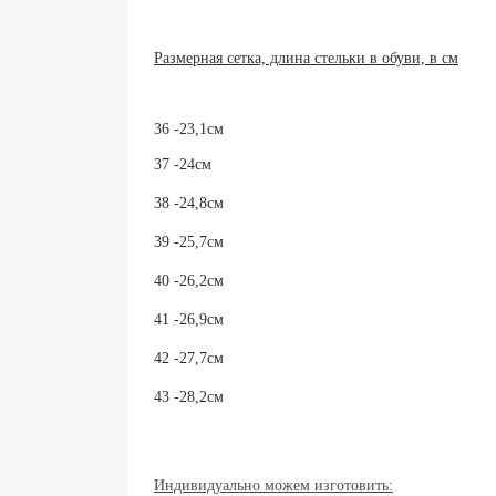
Размерная сетка, длина стельки в обуви, в см
36 -23,1см
37 -24см
38 -24,8см
39 -25,7см
40 -26,2см
41 -26,9см
42 -27,7см
43 -28,2см
Индивидуально можем изготовить: