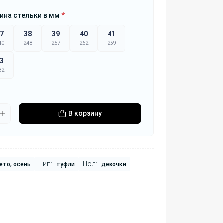
ина стельки в мм
*
7
38
39
40
41
40
248
257
262
269
3
82
В корзину
Тип:
Пол:
ето, осень
туфли
девочки