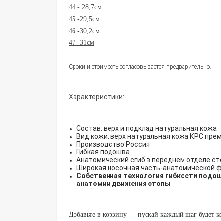
44 - 28,7см
45 -29,5см
46 -30,2см
47 -31см
Сроки и стоимость согласовывается предварительно.
Характеристики:
Состав: верх и подклад натуральная кожа
Вид кожи: верх натуральная кожа КРС пре
Производство Россия
Гибкая подошва
Анатомический сгиб в переднем отделе с
Широкая носочная часть-анатомической 
Собственная технология гибкости подош
анатомии движения стопы
Добавьте в корзину — пускай каждый шаг будет 