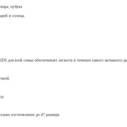
люра, нубука
арей и солнца.
S для всей семьи обеспечивает легкость в течении самого активного дн
ичной.
од
ально изготовление до 47 размера