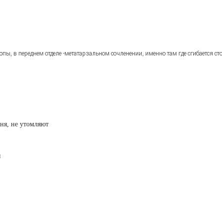
опы, в переднем отделе -метатарзальном сочленении, именно там где сгибается ст
дня, не утомляют
я