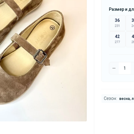
Размер и дл
36
3
231
2
42
4
277
2
Сезон:
весна, л