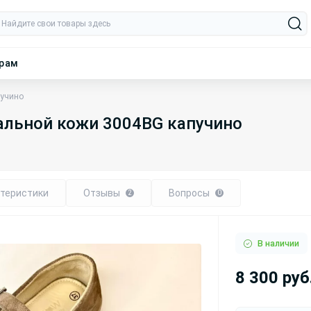
ерам
пучино
ральной кожи 3004BG капучино
теристики
Отзывы
Вопросы
2
0
В наличии
8 300 руб