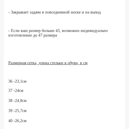
- Закрывает задачи в повседневной носке и на выход
- Если ваш размер больше 43, возможно индивидуально
изготовление до 47 размера
Размерная сетка, длина стельки в обуви, в см
36 -23,1см
37 -24см
38 -24,8см
39 -25,7см
40 -26,2см