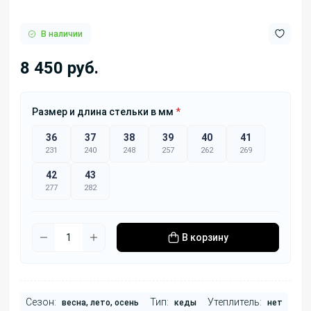
В наличии
8 450 руб.
Размер и длина стельки в мм
*
36
37
38
39
40
41
231
240
248
257
262
269
42
43
277
282
В корзину
Сезон:
Тип:
Утеплитель:
весна, лето, осень
кеды
нет