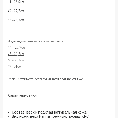
41 -26,9см
42 -27,7см
43 -28,2см
Индивидуально можем изготовить:
44 - 28,7см
45 -29,5см
46 -30,2см
47 -31см
Сроки и стоимость согласовывается предварительно.
Характеристики:
Состав: верх и подклад натуральная кожа
Вид кожи: верх Наппа премиум, поклад-КРС