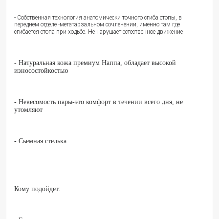
- Собственная технология анатомически точного сгиба стопы, в
переднем отделе -метатарзальном сочленении, именно там где
сгибается стопа при ходьбе. Не нарушает естественное движение
- Натуральная кожа премиум Наппа, обладает высокой
износостойкостью
- Невесомость пары-это комфорт в течении всего дня, не
утомляют
- Сьемная стелька
Кому подойдет: