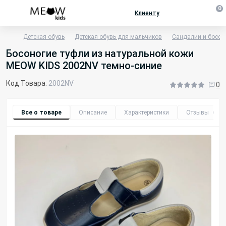
0
Клиенту
Детская обувь
Детская обувь для мальчиков
Сандалии и босо
Босоногие туфли из натуральной кожи
MEOW KIDS 2002NV темно-синие
Код Товара:
2002NV
0
Все о товаре
Описание
Характеристики
Отзывы
0