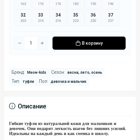
163
170
176
183
190
196
32
33
34
35
36
37
203
210
216
223
230
237
В корзину
Бренд:
Сезон:
Meow-kids
весна, лето, осень
Тип:
Пол:
туфли
девочка и мальчик
Описание
Гибкие туфли из натуральной кожи для мальчиков и
девочек. Они подарят легкость шагов без лишних усилий.
Идеальны на каждый день и как сменка в школу.