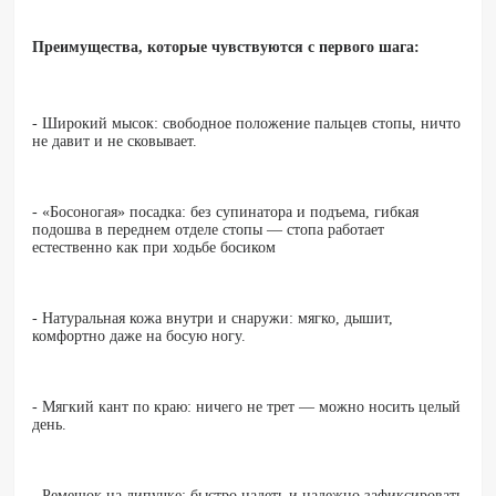
Преимущества, которые чувствуются с первого шага:
- Широкий мысок: свободное положение пальцев стопы, ничто
не давит и не сковывает.
- «Босоногая» посадка: без супинатора и подъема, гибкая
подошва в переднем отделе стопы — стопа работает
естественно как при ходьбе босиком
- Натуральная кожа внутри и снаружи: мягко, дышит,
комфортно даже на босую ногу.
- Мягкий кант по краю: ничего не трет — можно носить целый
день.
- Ремешок на липучке: быстро надеть и надежно зафиксировать