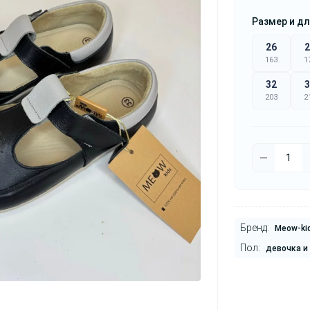
Размер и дл
26
2
163
1
32
3
203
2
Бренд:
Meow-ki
Пол:
девочка и