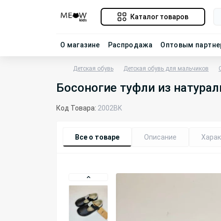
Каталог товаров
О магазине
Распродажа
Оптовым партн
Детская обувь
Детская обувь для мальчиков
Босоногие туфли из натура
Код Товара:
2002BK
Все о товаре
Описание
Харак