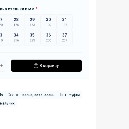
ина стельки в мм
*
7
28
29
30
31
70
176
183
190
196
3
34
35
36
37
10
216
223
230
237
В корзину
Сезон:
Тип:
ds
весна, лето, осень
туфли
 мальчик