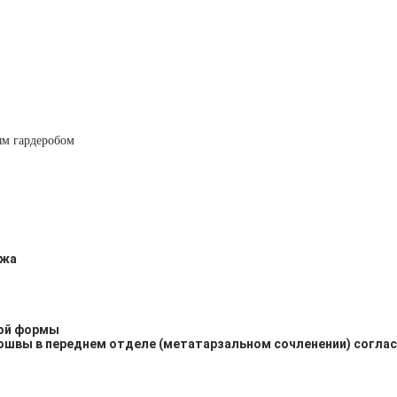
ым гардеробом
ожа
кой формы
ошвы в переднем отделе (метатарзальном сочленении) согла