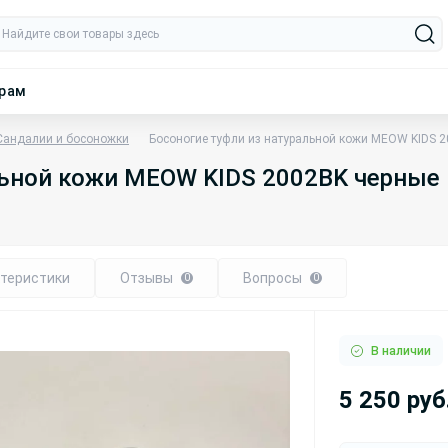
ерам
Сандалии и босоножки
Босоногие туфли из натуральной кожи MEOW KIDS 
льной кожи MEOW KIDS 2002BK черные
теристики
Отзывы
Вопросы
0
0
В наличии
5 250 руб