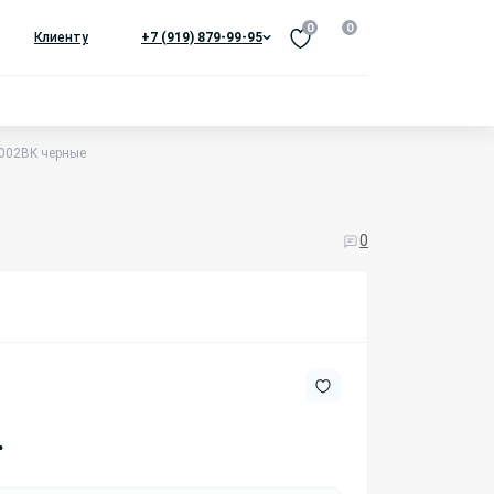
0
0
Клиенту
+7 (919) 879-99-95
2002BK черные
0
.