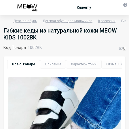
0
Клиенту
Детская обувь
Детская обувь для мальчиков
Кроссовки
Гибк
Гибкие кеды из натуральной кожи MEOW
KIDS 1002BK
Код Товара:
1002BK
0
Все о товаре
Описание
Характеристики
Отзывы
0