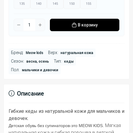
135
140
145
150
155
В корзину
Бренд:
Верх:
Meow kids
натуральная кожа
Сезон:
Тип:
весна, осень
кеды
Пол:
мальчики и девочки
Описание
Гибкие кеды из натуральной кожи для мальчиков и
девочек.
Мягкая
Детская обувь без супинаторов-это MEOW KIDS.
натуральная кожа и гибкая подошва в детской